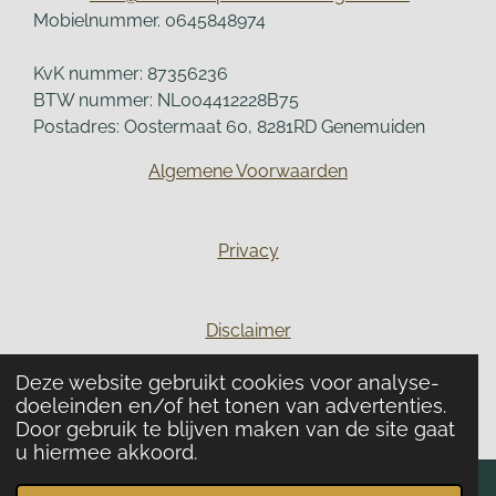
b
a
e
s
Mobielnummer. 0645848974
o
g
d
A
o
r
I
p
KvK nummer: 87356236
k
a
n
p
BTW nummer: NL004412228B75
m
Postadres: Oostermaat 60, 8281RD Genemuiden
Algemene Voorwaarden
Privacy
Disclaimer
Deze website gebruikt cookies voor analyse-
© 2022 - 2026 erikastolkprofessionalorganizer.nl
doeleinden en/of het tonen van advertenties.
Powered by
JouwWeb
Door gebruik te blijven maken van de site gaat
u hiermee akkoord.