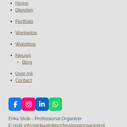
Home
Diensten
Portfolio
Werkwijze
Webshop
Nieuws
Blog
Over mij
Contact
F
I
L
W
a
n
i
h
c
s
n
a
Erika Stolk - Professional Organizer
e
t
k
t
E-mail:
info@erikastolkprofessionalorganizer.nl