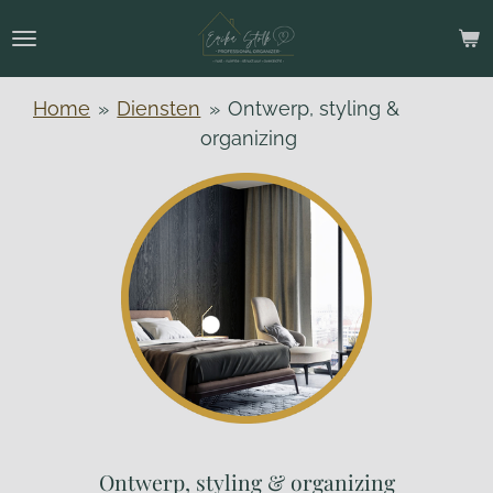
Ga
direct
naar
Home
»
Diensten
»
Ontwerp, styling &
de
organizing
hoofdinhoud
Ontwerp, styling & organizing