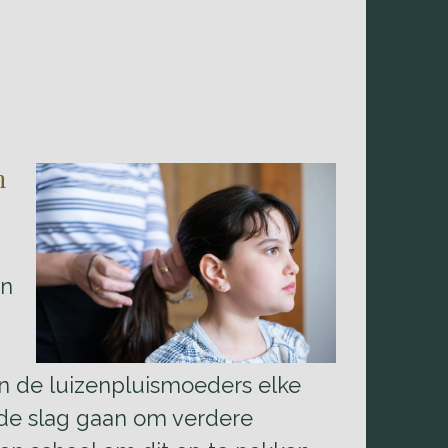
n
an
en de luizenpluismoeders elke
de slag gaan om verdere