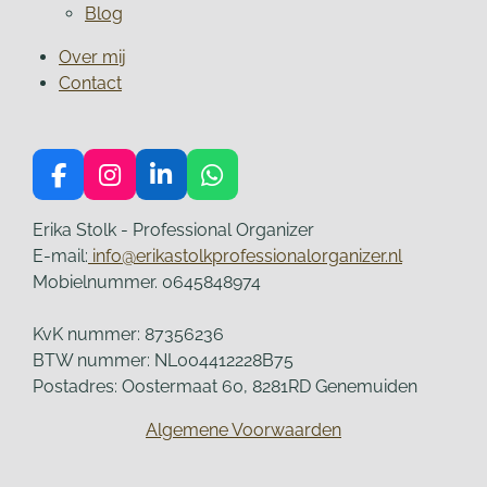
Blog
Over mij
Contact
F
I
L
W
a
n
i
h
c
s
n
a
Erika Stolk - Professional Organizer
e
t
k
t
E-mail:
info@erikastolkprofessionalorganizer.nl
b
a
e
s
Mobielnummer. 0645848974
o
g
d
A
o
r
I
p
KvK nummer: 87356236
k
a
n
p
BTW nummer: NL004412228B75
m
Postadres: Oostermaat 60, 8281RD Genemuiden
Algemene Voorwaarden