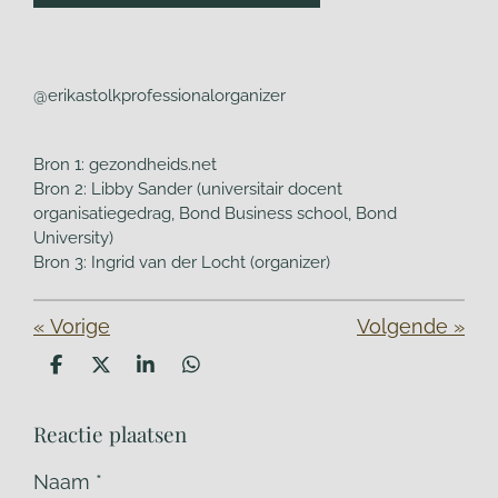
@erikastolkprofessionalorganizer
Bron 1: gezondheids.net
Bron 2: Libby Sander (universitair docent
organisatiegedrag, Bond Business school, Bond
University)
Bron 3: Ingrid van der Locht (organizer)
«
Vorige
Volgende
»
D
D
S
D
e
e
h
e
l
e
a
l
Reactie plaatsen
e
l
r
e
n
e
n
Naam *