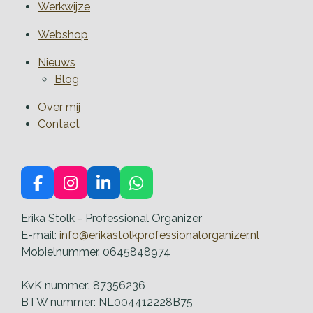
Werkwijze
Webshop
Nieuws
Blog
Over mij
Contact
F
I
L
W
a
n
i
h
c
s
n
a
Erika Stolk - Professional Organizer
e
t
k
t
E-mail:
info@erikastolkprofessionalorganizer.nl
b
a
e
s
Mobielnummer. 0645848974
o
g
d
A
o
r
I
p
KvK nummer: 87356236
k
a
n
p
BTW nummer: NL004412228B75
m