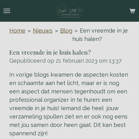
Ga
direct
naar
Home
»
Nieuws
»
Blog
»
Een vreemde in je
de
huis halen?
hoofdinhoud
Een vreemde in je huis halen?
Gepubliceerd op 21 februari 2023 om 13:37
In vorige blogs kwamen de aspecten kosten
en schaamte aan het licht, maar er is nog
een aspect dat mensen tegenhoudt om een
professional organizer in te huren: een
vreemde in je huis! Iemand die heel jouw
verzameling spullen ziet en er ook nog eens
met jou samen door heen gaat. Dit kan best
spannend zijn!