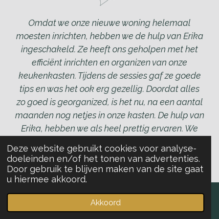
Omdat we onze nieuwe woning helemaal
moesten inrichten, hebben we de hulp van Erika
ingeschakeld. Ze heeft ons geholpen met het
efficiënt inrichten en organizen van onze
keukenkasten. Tijdens de sessies gaf ze goede
tips en was het ook erg gezellig. Doordat alles
zo goed is georganized, is het nu, na een aantal
maanden nog netjes in onze kasten. De hulp van
Erika, hebben we als heel prettig ervaren. We
bevelen haar zeker aan!
Deze website gebruikt cookies voor analyse-
- Cynthia-
doeleinden en/of het tonen van advertenties.
Januari 2025
Door gebruik te blijven maken van de site gaat
u hiermee akkoord.
⭐⭐⭐⭐⭐
Akkoord
E-mailadres
Instagram
WhatsApp