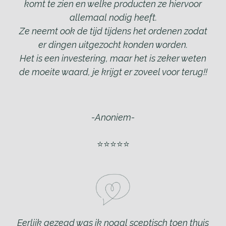
komt te zien en welke producten ze hiervoor
allemaal nodig heeft.
Ze neemt ook de tijd tijdens het ordenen zodat
er dingen uitgezocht konden worden.
Het is een investering, maar het is zeker weten
de moeite waard, je krijgt er zoveel voor terug!!
-Anoniem-
⭐⭐⭐⭐⭐
Eerlijk gezegd was ik nogal sceptisch toen thuis