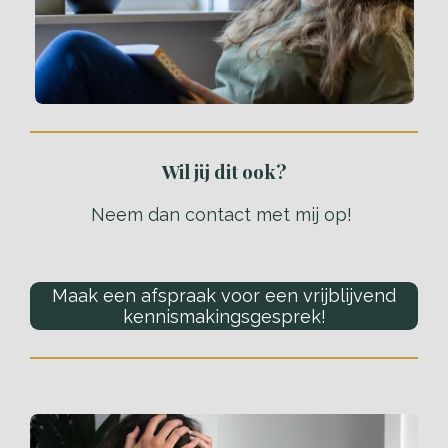
Wil jij dit ook?
Neem dan contact met mij op!
Maak een afspraak voor een vrijblijvend
kennismakingsgesprek!