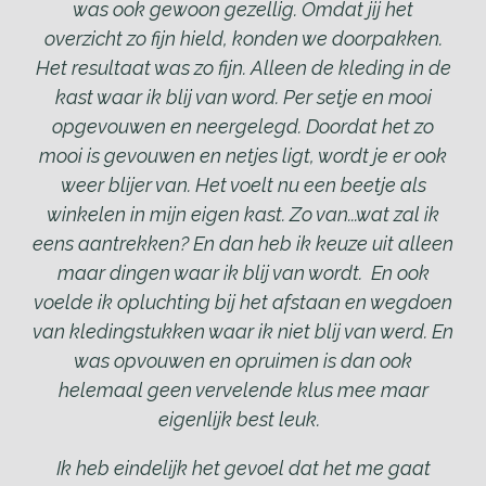
was ook gewoon gezellig. Omdat jij het
overzicht zo fijn hield, konden we doorpakken.
Het resultaat was zo fijn. Alleen de kleding in de
kast waar ik blij van word. Per setje en mooi
opgevouwen en neergelegd. Doordat het zo
mooi is gevouwen en netjes ligt, wordt je er ook
weer blijer van. Het voelt nu een beetje als
winkelen in mijn eigen kast. Zo van...wat zal ik
eens aantrekken? En dan heb ik keuze uit alleen
maar dingen waar ik blij van wordt. En ook
voelde ik opluchting bij het afstaan en wegdoen
van kledingstukken waar ik niet blij van werd. En
was opvouwen en opruimen is dan ook
helemaal geen vervelende klus mee maar
eigenlijk best leuk.
Ik heb eindelijk het gevoel dat het me gaat