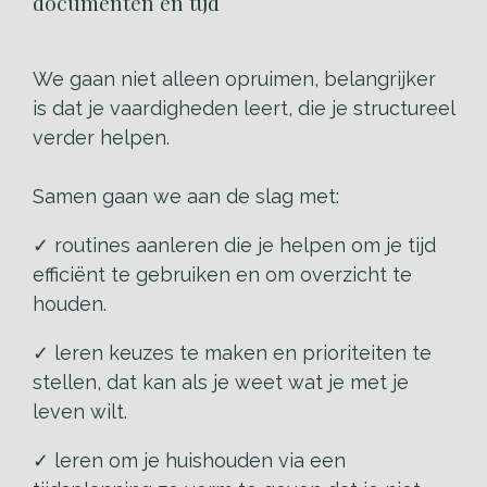
documenten en tijd
We gaan niet alleen opruimen, belangrijker
is dat je vaardigheden leert, die je structureel
verder helpen.
Samen gaan we aan de slag met:
✓ routines aanleren die je helpen om je tijd
efficiënt te gebruiken en om overzicht te
houden.
✓ leren keuzes te maken en prioriteiten te
stellen, dat kan als je weet wat je met je
leven wilt.
✓ leren om je huishouden via een