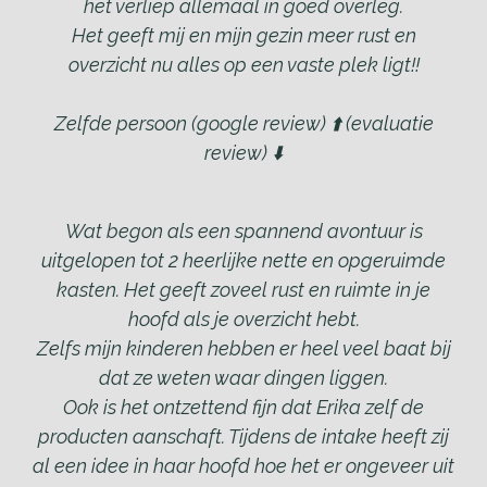
het verliep allemaal in goed overleg.
Het geeft mij en mijn gezin meer rust en
overzicht nu alles op een vaste plek ligt!!
Zelfde persoon (google review) ⬆️ (evaluatie
review) ⬇️
Wat begon als een spannend avontuur is
uitgelopen tot 2 heerlijke nette en opgeruimde
kasten. Het geeft zoveel rust en ruimte in je
hoofd als je overzicht hebt.
Zelfs mijn kinderen hebben er heel veel baat bij
dat ze weten waar dingen liggen.
Ook is het ontzettend fijn dat Erika zelf de
producten aanschaft. Tijdens de intake heeft zij
al een idee in haar hoofd hoe het er ongeveer uit