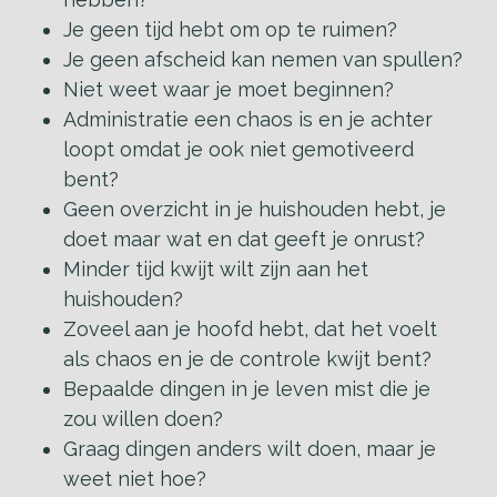
Je geen tijd hebt om op te ruimen?
Je geen afscheid kan nemen van spullen?
Niet weet waar je moet beginnen?
Administratie een chaos is en je achter
loopt omdat je ook niet gemotiveerd
bent?
Geen overzicht in je huishouden hebt, je
doet maar wat en dat geeft je onrust?
Minder tijd kwijt wilt zijn aan het
huishouden?
Zoveel aan je hoofd hebt, dat het voelt
als chaos en je de controle kwijt bent?
Bepaalde dingen in je leven mist die je
zou willen doen?
Graag dingen anders wilt doen, maar je
weet niet hoe?