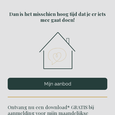
Dan is het misschien hoog tijd dat je er iets
mee gaat doen!
Mijn aanbod
Ontvang nu een download* GRATIS bij
aanmelding voor mijn maandelijkse