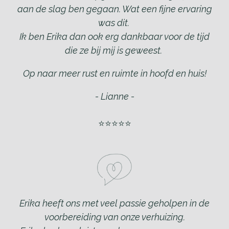
aan de slag ben gegaan. Wat een fijne ervaring
was dit.
Ik ben Erika dan ook erg dankbaar voor de tijd
die ze bij mij is geweest.
Op naar meer rust en ruimte in hoofd en huis!
- Lianne -
⭐⭐⭐⭐⭐
Erika heeft ons met veel passie geholpen in de
voorbereiding van onze verhuizing.