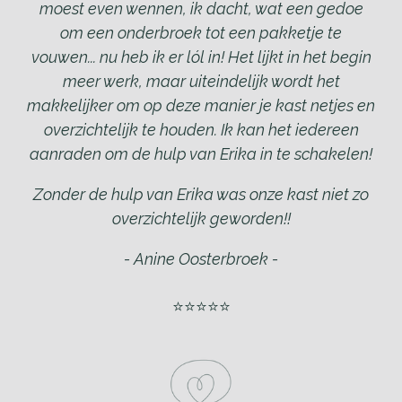
moest even wennen, ik dacht, wat een gedoe
om een onderbroek tot een pakketje te
vouwen... nu heb ik er lól in! Het lijkt in het begin
meer werk, maar uiteindelijk wordt het
makkelijker om op deze manier je kast netjes en
overzichtelijk te houden. Ik kan het iedereen
aanraden om de hulp van Erika in te schakelen!
Zonder de hulp van Erika was onze kast niet zo
overzichtelijk geworden!!
- Anine Oosterbroek -
⭐⭐⭐⭐⭐