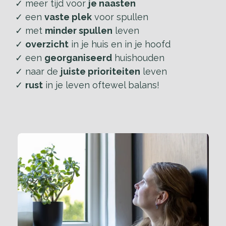
✓ meer tijd voor
je naasten
✓ een
vaste plek
voor spullen
✓ met
minder spullen
leven
✓
overzicht
in je huis en in je hoofd
✓ een
georganiseerd
huishouden
✓ naar de
juiste prioriteiten
leven
✓
rust
in je leven oftewel balans!