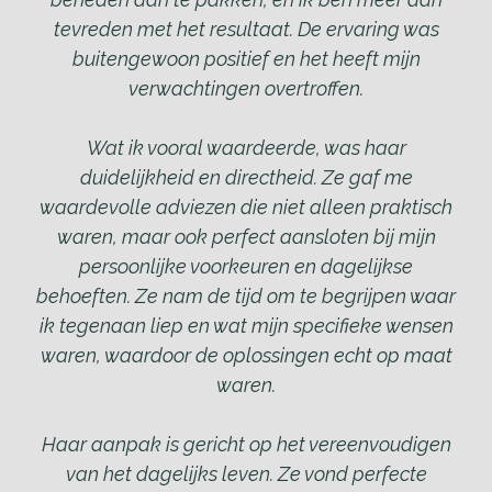
tevreden met het resultaat. De ervaring was
buitengewoon positief en het heeft mijn
verwachtingen overtroffen.
Wat ik vooral waardeerde, was haar
duidelijkheid en directheid. Ze gaf me
waardevolle adviezen die niet alleen praktisch
waren, maar ook perfect aansloten bij mijn
persoonlijke voorkeuren en dagelijkse
behoeften. Ze nam de tijd om te begrijpen waar
ik tegenaan liep en wat mijn specifieke wensen
waren, waardoor de oplossingen echt op maat
waren.
Haar aanpak is gericht op het vereenvoudigen
van het dagelijks leven. Ze vond perfecte