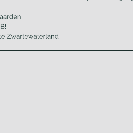
waarden
GB!
e Zwartewaterland