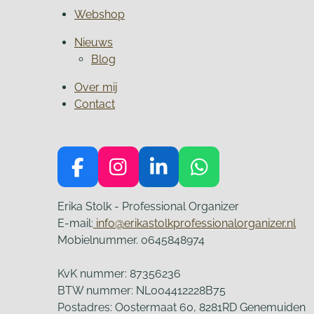
Webshop
Nieuws
Blog
Over mij
Contact
F
I
L
W
a
n
i
h
Erika Stolk - Professional Organizer
c
s
n
a
E-mail:
info@erikastolkprofessionalorganizer.nl
e
t
k
t
Mobielnummer. 0645848974
b
a
e
s
o
g
d
A
KvK nummer: 87356236
o
r
I
p
BTW nummer: NL004412228B75
k
a
n
p
Postadres: Oostermaat 60, 8281RD Genemuiden