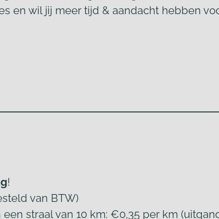
es en wil jij meer tijd & aandacht hebben vo
ng
!
jgesteld van BTW)
n
een straal van 10 km: €0,35 per km (uitg