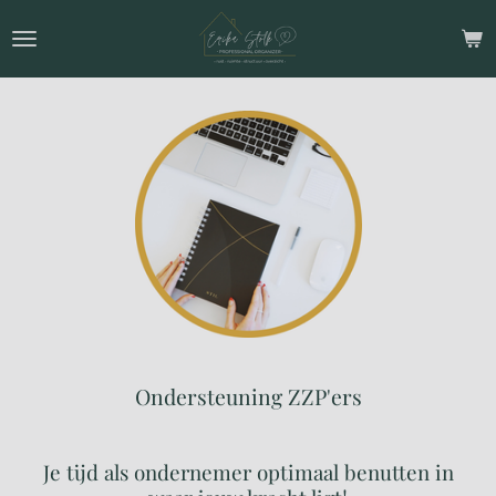
Ga
direct
naar
de
hoofdinhoud
Ondersteuning ZZP'ers
Je tijd als ondernemer optimaal benutten in