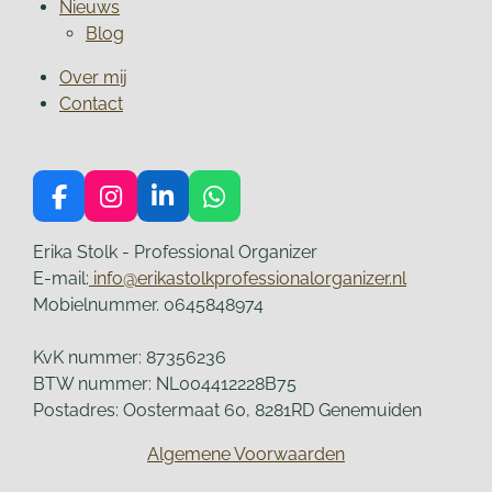
Nieuws
Blog
Over mij
Contact
F
I
L
W
a
n
i
h
c
s
n
a
Erika Stolk - Professional Organizer
e
t
k
t
E-mail:
info@erikastolkprofessionalorganizer.nl
b
a
e
s
Mobielnummer. 0645848974
o
g
d
A
o
r
I
p
KvK nummer: 87356236
k
a
n
p
BTW nummer: NL004412228B75
m
Postadres: Oostermaat 60, 8281RD Genemuiden
Algemene Voorwaarden